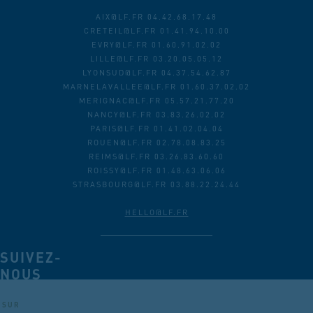
AIX@LF.FR 04.42.68.17.48
CRETEIL@LF.FR 01.41.94.10.00
EVRY@LF.FR 01.60.91.02.02
LILLE@LF.FR 03.20.05.05.12
LYONSUD@LF.FR 04.37.54.62.87
MARNELAVALLEE@LF.FR 01.60.37.02.02
MERIGNAC@LF.FR 05.57.21.77.20
NANCY@LF.FR 03.83.26.02.02
PARIS@LF.FR 01.41.02.04.04
ROUEN@LF.FR 02.78.08.83.25
REIMS@LF.FR 03.26.83.60.60
ROISSY@LF.FR 01.48.63.06.06
STRASBOURG@LF.FR 03.88.22.24.44
HELLO@LF.FR
SUIVEZ-
NOUS
SUR